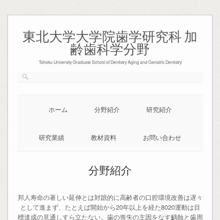
Skip
to
東北大学大学院歯学研究科 加
content
齢歯科学分野
Tohoku University Graduate School of Dentistry Aging and Geriatric Dentistry
ホーム
分野紹介
研究紹介
研究業績
教材資料
お問い合わせ
分野紹介
邦人寿命の著しい延伸とは対蹠的に高齢者の口腔環境改善は遅々
として進まず、たとえば開始から20年以上を経た8020運動は目
標達成の見通しすら立たない。歯の喪失の主因をなす齲蝕と歯周