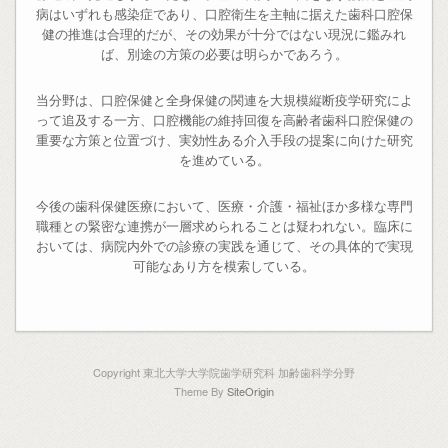
病はいずれも感染症であり、口腔衛生を主軸に据えた歯科口腔保
健の推進は合理的だが、その効果が十分ではない現況に鑑みれ
ば、別途の方策の必要は明らかであろう。
当分野は、口腔保健と全身保健の関連を大規模縦断疫学研究によ
って追及する一方、口腔機能の維持回復を高齢者歯科口腔保健の
重要な方策と位置づけ、実効性ある介入手段の提案に向けた研究
を進めている。
今後の歯科保健医療において、医療・介護・福祉ほか多様な専門
職種との緊密な連携が一層求められることは疑われない。臨床に
おいては、病院内外での診療の実践を通じて、その具体的で実現
可能なあり方を模索している。
Copyright 東北大学大学院歯学研究科 加齢歯科学分野
Theme By
SiteOrigin